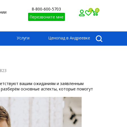
8-800-600-5703
0
0
нии
Перезвоните мне
Услуги
Ценопад в Андреевке
823
ответствуют вашим ожиданиям и заявленным
ы разберём основные аспекты, которые помогут