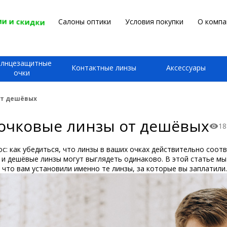
и и скидки
Салоны оптики
Условия покупки
О компа
олнцезащитные
Контактные линзы
Аксессуары
очки
от дешёвых
 очковые линзы от дешёвых
18
ос: как убедиться, что линзы в ваших очках действительно со
е и дешёвые линзы могут выглядеть одинаково. В этой статье м
 что вам установили именно те линзы, за которые вы заплатили.