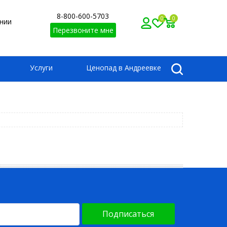
8-800-600-5703
0
0
нии
Перезвоните мне
Услуги
Ценопад в Андреевке
Подписаться