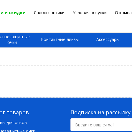
и и скидки
Салоны оптики
Условия покупки
О компа
лнцезащитные
Контактные линзы
Аксессуары
очки
ог товаров
Подписка на рассылку
вы для очков
цезащитные очки