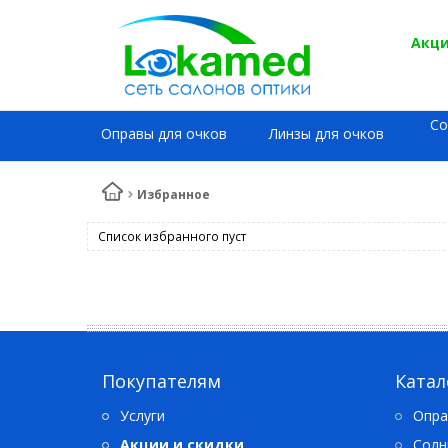
Акци
Со
Оправы для очков
Линзы для очков
Избранное
Список избранного пуст
Покупателям
Катал
Услуги
Опра
Акции и скидки
Солн