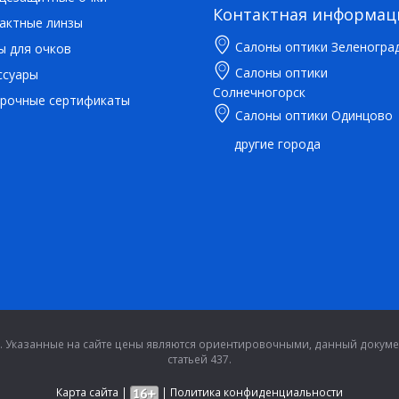
Контактная информац
актные линзы
Салоны оптики Зеленогра
ы для очков
Салоны оптики
ссуары
Солнечногорск
рочные сертификаты
Салоны оптики Одинцово
другие города
 Указанные на сайте цены являются ориентировочными, данный докумен
статьей 437.
Карта сайта
|
|
Политика конфиденциальности