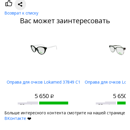
Возврат к списку
Вас может заинтересовать
Оправа для очков Lokamed 37849 C1
Оправа для очков Lok
5 650
5 650
Р
В корзину
В к
Больше интересного контента смотрите на нашей странице
ВКонтакте
❤️