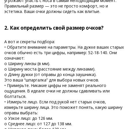
угрожают упасть с носа в самый неподходящий момент.
Правильный размер — это не просто комфорт, но и
эстетика. Ваши очки должны сидеть как влитые.
2. Как определить свой размер очков?
А вот и секреты подбора:
• Обратите внимание на параметры. На дужке ваших старых
очков обычно есть три цифры, например: 52-18-140. Они
означают:
o Ширину линзы (в мм).
o Ширину моста (расстояние между линзами).
o Длину дужки (от оправы до конца заушника).
Это ваша “шпаргалка” для выбора новых очков.
• Примерьте. Никакие цифры не заменят реального
ощущения. В идеале очки не должны сдавливать или
болтаться.
• Измерьте лицо. Если под рукой нет старых очков,
измерьте ширину лица. Это поможет понять, какую ширину
оправы выбрать:
o Узкое лицо: до 126 мм.
o Среднее лицо: от 127 до 138 мм.