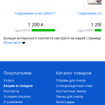
Глаукомные очки 28003 Г
Глаукомные очк
1 200
1 200
Р
В корзину
В к
Больше интересного контента смотрите на нашей странице
ВКонтакте
❤️
Покупателям
Каталог товаров
Услуги
Оправы для очков
Акции и скидки
Солнцезащитные очки
Контакты
Контактные линзы
Условия покупки
Линзы для очков
О компании
Аксессуары