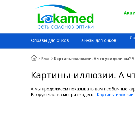
Акци
С
Оправы для очков
Линзы для очков
Блог
Картины-иллюзии. А что увидели вы? Ча
Картины-иллюзии. А чт
А мы продолжаем показывать вам необычные кар
Вторую часть смотрите здесь:
Картины-иллюзии. 