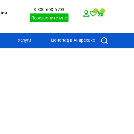
8-800-600-5703
0
0
нии
Перезвоните мне
Услуги
Ценопад в Андреевке