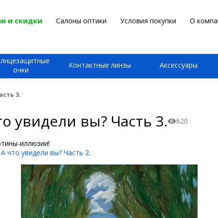
и и скидки
Салоны оптики
Условия покупки
О компа
олнцезащитные
Контактные линзы
Аксессуары
очки
сть 3.
о увидели вы? Часть 3.
620
тины-иллюзии!
А что увидели вы? Часть 2.