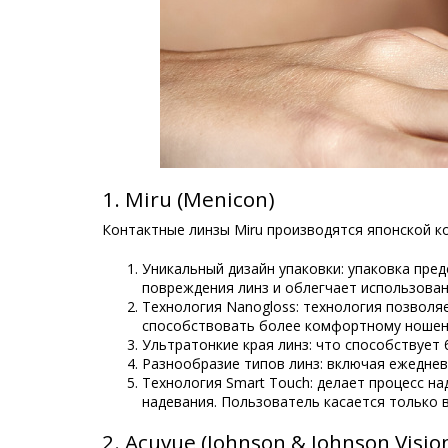
1. Miru (Menicon)
Контактные линзы Miru производятся японской к
Уникальный дизайн упаковки: упаковка пред
повреждения линз и облегчает использован
Технология Nanogloss: технология позволя
способствовать более комфортному ношени
Ультратонкие края линз: что способствует
Разнообразие типов линз: включая ежеднев
Технология Smart Touch: делает процесс н
надевания. Пользователь касается только 
2. Acuvue (Johnson & Johnson Visio