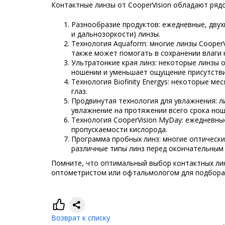
Контактные линзы от CooperVision обладают ряд
Разнообразие продуктов: ежедневные, двух
и дальнозоркости) линзы.
Технология Aquaform: многие линзы Cooper
также может помогать в сохранении влаги 
Ультратонкие края линз: некоторые линзы 
ношении и уменьшает ощущение присутствия
Технология Biofinity Energys: некоторые м
глаз.
Продвинутая технология для увлажнения: ли
увлажнение на протяжении всего срока нош
Технология CooperVision MyDay: ежедневны
пропускаемости кислорода.
Программа пробных линз: многие оптическ
различные типы линз перед окончательным
Помните, что оптимальный выбор контактных лин
оптометристом или офтальмологом для подбора н
Возврат к списку