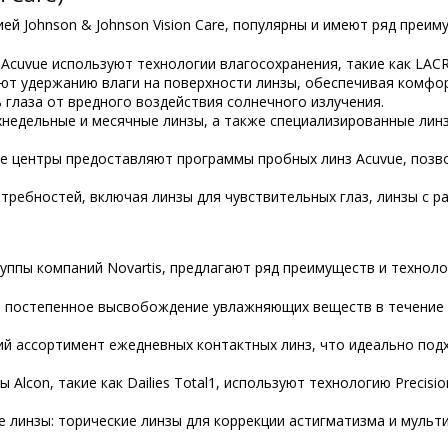
й Johnson & Johnson Vision Care, популярны и имеют ряд преим
Acuvue используют технологии влагосохранения, такие как LACR
уют удержанию влаги на поверхности линзы, обеспечивая комфо
глаза от вредного воздействия солнечного излучения.
хнедельные и месячные линзы, а также специализированные лин
ие центры предоставляют программы пробных линз Acuvue, поз
требностей, включая линзы для чувствительных глаз, линзы с р
руппы компаний Novartis, предлагают ряд преимуществ и техноло
т постепенное высвобождение увлажняющих веществ в течение 
ий ассортимент ежедневных контактных линз, что идеально подх
зы Alcon, такие как Dailies Total1, используют технологию Preci
 линзы: торические линзы для коррекции астигматизма и мульти