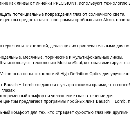
такие как линзы от линейки PRECISION1, используют технологию
ащать потенциальные повреждения глаз от солнечного света.
ие центры предоставляют программы пробных линз Alcon, позв
ктеристик и технологий, делающих их привлекательными для по
недельные, месячные, торические и мультифокальные линзы.
 Ultra используют технологию MoistureSeal, которая имитирует 
reVision оснащены технологией High Definition Optics для улучше
от Bausch + Lomb создаются с ультратонкими краями, что спо
 глазах.
лговременный комфорт и увлажнение глаз в течение дня.
ие центры предлагают программы пробных линз Bausch + Lomb,
льный комфорт для тех, кто страдает сухостью глаз или другим