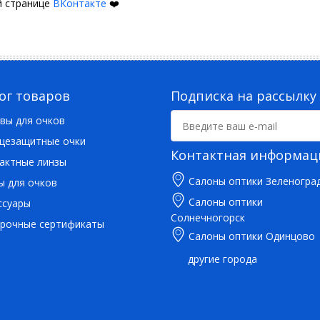
й странице
ВКонтакте
❤️
ог товаров
Подписка на рассылку
вы для очков
цезащитные очки
Контактная информац
актные линзы
Салоны оптики Зеленогра
ы для очков
Салоны оптики
ссуары
Солнечногорск
рочные сертификаты
Салоны оптики Одинцово
другие города