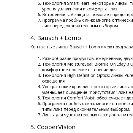
Технология SmartTears: некоторые линзы, 
уровня увлажнения и комфорта глаз.
Встроенная UV-защита: помогает предотвр
Программа пробных линз: многие оптическ
линз перед окончательным выбором.
4. Bausch + Lomb
Контактные линзы Bausch + Lomb имеют ряд хара
Разнообразие продуктов: ежедневные, двух
Технология MoistureSeal: Biotrue ONEday и
комфортное ношение в течение дня.
Технология High Definition Optics: линзы Pu
освещения.
Ультратонкие края линз: некоторые линзы 
уменьшает ощущение "присутствия" линз на
Технология ComfortMoist: обеспечивает до
Программа пробных линз: многие оптическ
типы линз перед окончательным выбором.
Линзы для чувствительных глаз: дополните
5. CooperVision