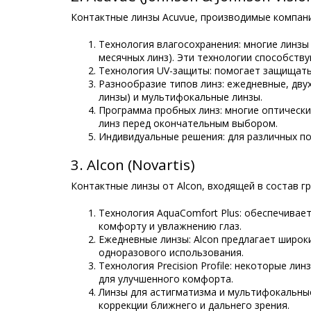
Контактные линзы Acuvue, производимые компание
Технология влагосохранения: многие линзы 
месячных линз). Эти технологии способств
Технология UV-защиты: помогает защищать 
Разнообразие типов линз: ежедневные, дву
линзы) и мультифокальные линзы.
Программа пробных линз: многие оптическ
линз перед окончательным выбором.
Индивидуальные решения: для различных по
3. Alcon (Novartis)
Контактные линзы от Alcon, входящей в состав г
Технология AquaComfort Plus: обеспечивае
комфорту и увлажнению глаз.
Ежедневные линзы: Alcon предлагает широк
одноразового использования.
Технология Precision Profile: некоторые лин
для улучшенного комфорта.
Линзы для астигматизма и мультифокальные
коррекции ближнего и дальнего зрения.