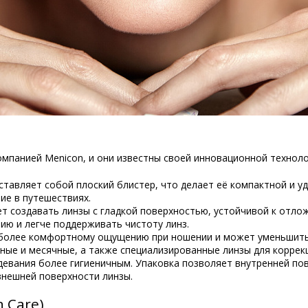
омпанией Menicon, и они известны своей инновационной техноло
ставляет собой плоский блистер, что делает её компактной и у
ие в путешествиях.
ет создавать линзы с гладкой поверхностью, устойчивой к отло
ю и легче поддерживать чистоту линз.
 более комфортному ощущению при ношении и может уменьшить 
ные и месячные, а также специализированные линзы для коррек
адевания более гигиеничным. Упаковка позволяет внутренней по
внешней поверхности линзы.
n Care)