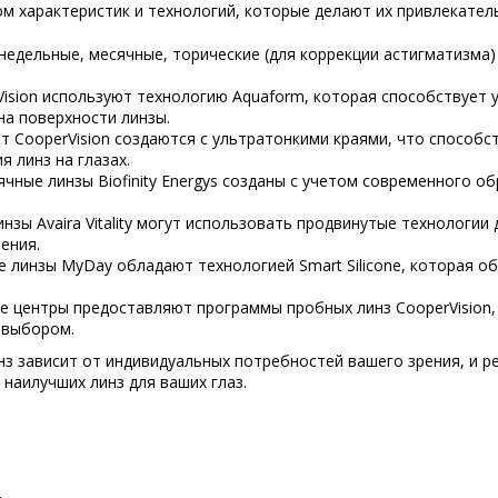
ом характеристик и технологий, которые делают их привлекател
недельные, месячные, торические (для коррекции астигматизма)
Vision используют технологию Aquaform, которая способствует 
на поверхности линзы.
от CooperVision создаются с ультратонкими краями, что спосо
 линз на глазах.
есячные линзы Biofinity Energys созданы с учетом современного 
нзы Avaira Vitality могут использовать продвинутые технологии
ения.
е линзы MyDay обладают технологией Smart Silicone, которая 
ие центры предоставляют программы пробных линз CooperVision
 выбором.
з зависит от индивидуальных потребностей вашего зрения, и р
аилучших линз для ваших глаз.