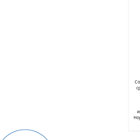
Со
с
и
Но