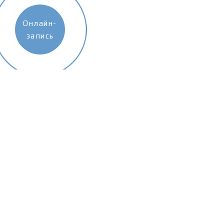
Онлайн-
запись
Покупателям
Катал
Услуги
Опра
Акции и скидки
Солн
Контакты
Конт
Условия покупки
Линз
О компании
Аксе
Блог
Пода
Вакансии