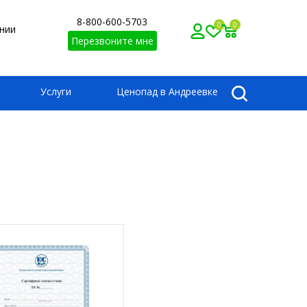
8-800-600-5703
0
0
нии
Перезвоните мне
Услуги
Ценопад в Андреевке