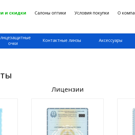
и и скидки
Салоны оптики
Условия покупки
О компа
олнцезащитные
Контактные линзы
Аксессуары
очки
аты
Лицензии