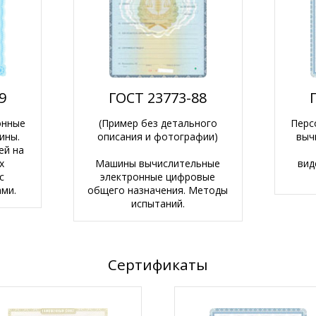
9
ГОСТ 23773-88
онные
(Пример без детального
Перс
ины.
описания и фотографии)
выч
ей на
х
Машины вычислительные
вид
с
электронные цифровые
ми.
общего назначения. Методы
испытаний.
Сертификаты