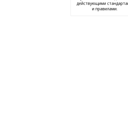
действующими стандарт
и правилами.
ог товаров
Подписка на рассылку
вы для очков
цезащитные очки
Контактная информац
актные линзы
Салоны оптики Зеленогра
ы для очков
Салоны оптики
ссуары
Солнечногорск
рочные сертификаты
Салоны оптики Одинцово
другие города