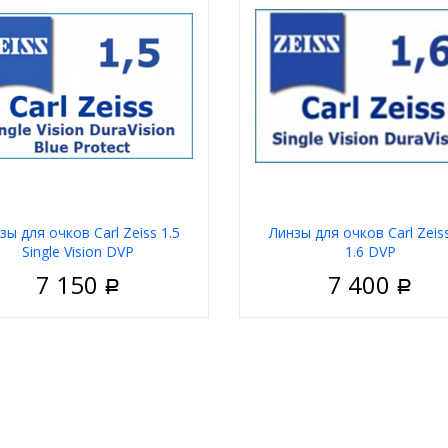
зы для очков Carl Zeiss 1.5
Линзы для очков Carl Zeis
Single Vision DVP
1.6 DVP
7 150
7 400
Р
Р
а
Сферическая
Форма
Сфери
ина
1.50
Толщина
д
Carl Zeiss
Бренд
Car
В корзину
В корзи