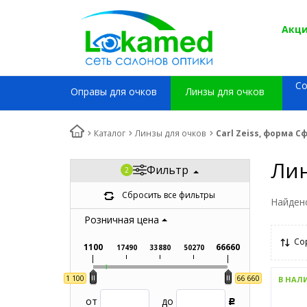
Акци
С
Оправы для очков
Линзы для очков
Каталог
Линзы для очков
Carl Zeiss, форма 
Лин
Фильтр
Сбросить все фильтры
Найден
Розничная цена
Со
1100
66660
17490
33880
50270
1 100
66 660
В НАЛ
от
до
Р