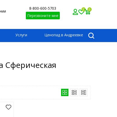
8-800-600-5703
0
0
нии
Перезвоните мне
Услуги
Ценопад в Андреевке
ма Сферическая