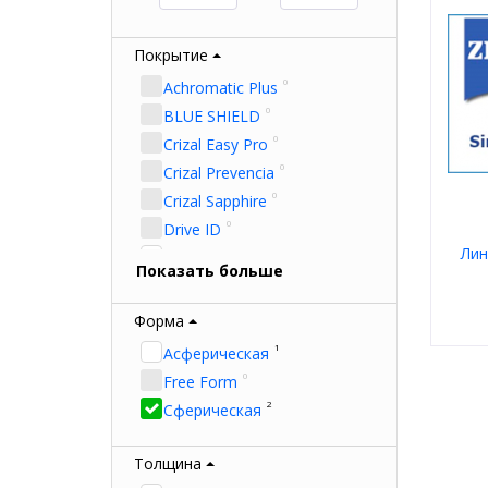
Покрытие
0
Achromatic Plus
0
BLUE SHIELD
0
Crizal Easy Pro
0
Crizal Prevencia
0
Crizal Sapphire
0
Drive ID
Лин
2
HMC
Показать больше
0
HVLL UV Control
0
Hard Blue Coat
Форма
0
Hard Coat
1
Aсферическая
0
Hard Multi Coat
Форм
0
Free Form
Толщ
0
Hard Satin Coat
2
Брен
Сферическая
0
Hard Super-AR
0
Hi-Vision Aqva
Толщина
0
Solitaire Protect Plus 2