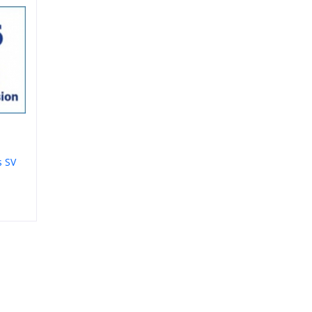
s SV
ческая
1.60
l Zeiss
ну