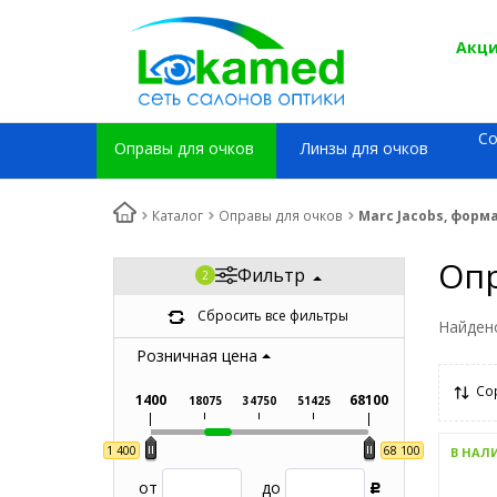
Акци
С
Оправы для очков
Линзы для очков
Каталог
Оправы для очков
Marc Jacobs, форм
Опр
Фильтр
Сбросить все фильтры
Найден
Розничная цена
Со
1400
68100
18075
34750
51425
1 400
68 100
В НАЛ
от
до
Р