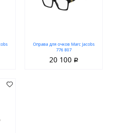
cobs
Оправа для очков Marс Jacobs
776 807
20 100
Р
енские
Пол
Женские
ластик
Материал
Пластик
дковая
Тип
Ободковая
довый
Цвет оправы
Чёрный
ратные
Форма
Квадратные
Jacobs
Бренд
Marc Jacobs