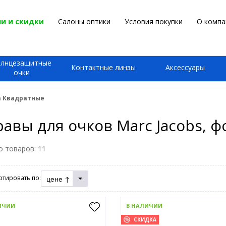
и и скидки
Салоны оптики
Условия покупки
О компа
олнцезащитные
Контактные линзы
Аксессуары
очки
а Квадратные
авы для очков Marc Jacobs, 
о товаров:
11
цене ↑
ртировать по:
ИЧИИ
В НАЛИЧИИ
СКИДКА