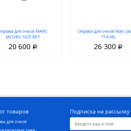
Оправа для очков MARC
Оправа для очков Marc Ja
JACOBS 1025 807
714 06J
20 600
26 300
Р
Р
Женские
Пол
М
риал
Пластик
Материал
 оправы
Чёрный
Тип
Полуобо
а
Квадратные
Цвет оправы
З
д
Marc Jacobs
Форма
Квад
Бренд
Marc 
ог товаров
Подписка на рассылку
вы для очков
цезащитные очки