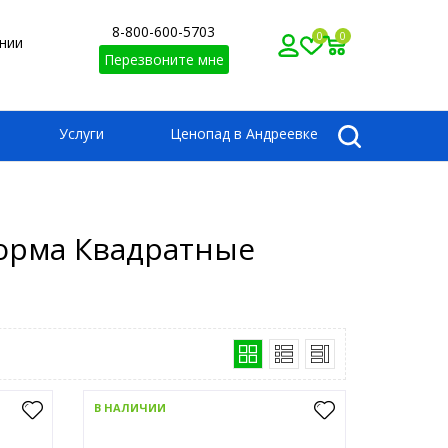
8-800-600-5703
0
0
нии
Перезвоните мне
Услуги
Ценопад в Андреевке
форма Квадратные
В НАЛИЧИИ