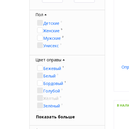
Пол
0
Детские
9
Женские
2
Мужские
0
Унисекс
Цвет оправы
Опр
1
Бежевый
0
Белый
1
Бордовый
0
Голубой
0
Жёлтый
Пол
Мате
0
Зелёный
В НАЛ
Тип
1
Цвет
Золотой
Показать больше
Форм
0
Коричневый
Брен
0
Красный