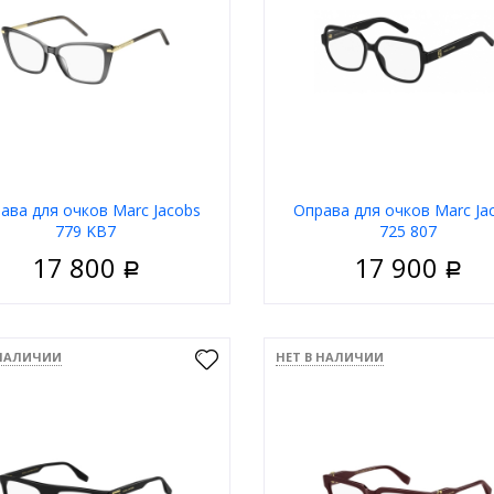
В корзину
В корзи
ава для очков Marс Jacobs
Оправа для очков Marс Ja
779 KB7
725 807
17 800
17 900
Р
Р
Женские
Пол
Ж
риал
Пластик
Материал
П
 НАЛИЧИИ
НЕТ В НАЛИЧИИ
Ободковая
Тип
Обо
 оправы
Серый
Цвет оправы
Ч
а
Квадратные
Форма
Квад
д
Marc Jacobs
Бренд
Marc 
В корзину
В корзи