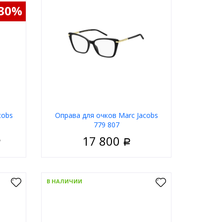
-30%
cobs
Оправа для очков Marс Jacobs
779 807
17 800
Р
Р
енские
Пол
Женские
ластик
Материал
Пластик
В НАЛИЧИИ
дковая
Тип
Ободковая
ёрный
Цвет оправы
Чёрный
ратные
Форма
Квадратные
Jacobs
Бренд
Marc Jacobs