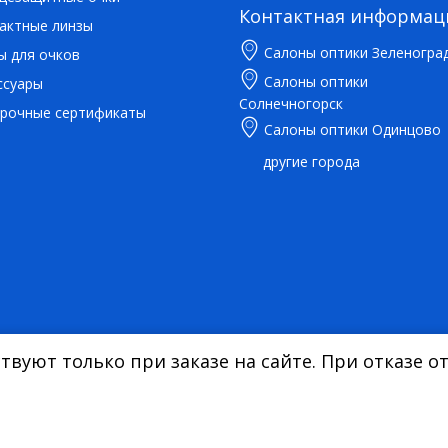
Контактная информац
актные линзы
Салоны оптики Зеленогра
ы для очков
Салоны оптики
ссуары
Солнечногорск
рочные сертификаты
Салоны оптики Одинцово
другие города
вуют только при заказе на сайте. При отказе от
 Указанные на сайте цены являются ориентировочными, данный докумен
статьей 437.
Карта сайта
|
|
Политика конфиденциальности