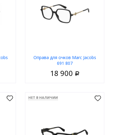
ну
В корзину
cobs
Оправа для очков Marc Jacobs
691 807
18 900
Р
енские
Пол
Женские
ластик
Материал
Пластик
НЕТ В НАЛИЧИИ
дковая
Тип
Ободковая
ёрный
Цвет оправы
Чёрный
ратные
Форма
Квадратные
Jacobs
Бренд
Marc Jacobs
ну
В корзину