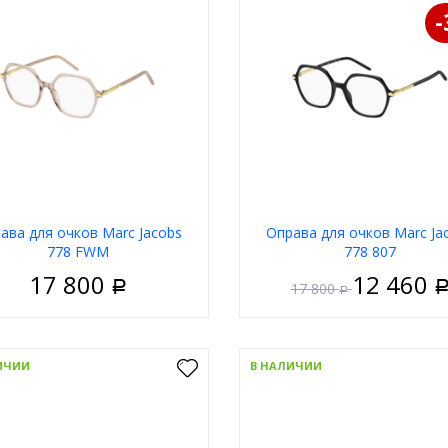
ава для очков Marс Jacobs
Оправа для очков Marс Ja
778 FWM
778 807
17 800
12 460
17 800
Р
Р
Женские
Пол
Ж
риал
Пластик
Материал
П
ИЧИИ
В НАЛИЧИИ
Ободковая
Тип
Обо
 оправы
Бежевый
Цвет оправы
Ч
а
Квадратные
Форма
Квад
д
Marc Jacobs
Бренд
Marc 