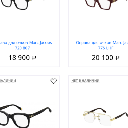
ава для очков Marс Jacobs
Оправа для очков Marс Ja
720 807
776 LHF
18 900
20 100
Р
Р
Мужские
Пол
Ж
риал
Пластик
Материал
П
 НАЛИЧИИ
НЕТ В НАЛИЧИИ
Ободковая
Тип
Обо
 оправы
Чёрный
Цвет оправы
Бор
а
Квадратные
Форма
Квад
д
Marc Jacobs
Бренд
Marc 