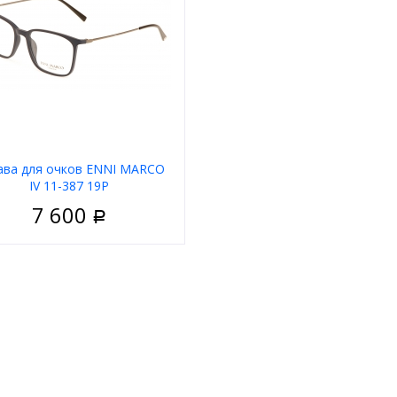
В корзину
ава для очков ENNI MARCO
IV 11-387 19P
7 600
Р
Мужские
риал
Пластик
Ободковая
 оправы
Чёрный
а
Квадратные
д
Enni Marco