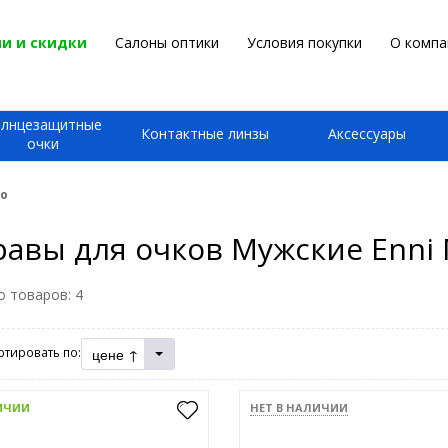
и и скидки
Салоны оптики
Условия покупки
О компа
олнцезащитные
Контактные линзы
Аксессуары
очки
co
авы для очков Мужские Enni 
о товаров:
4
цене ↑
ртировать по:
ИЧИИ
НЕТ В НАЛИЧИИ