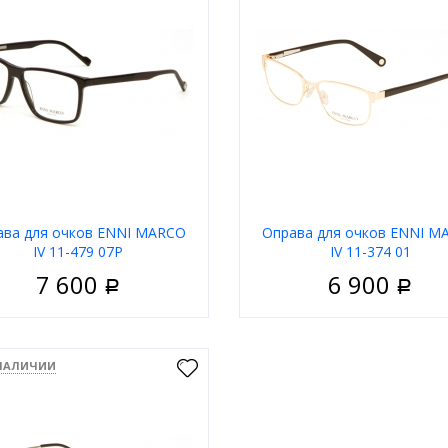
ава для очков ENNI MARCO
Оправа для очков ENNI M
IV 11-479 07P
IV 11-374 01
7 600
6 900
Р
Р
Мужские
Пол
М
риал
Пластик
Материал
 НАЛИЧИИ
Ободковая
Тип
Обо
 оправы
Чёрный
Цвет оправы
З
а
Квадратные
Форма
Класси
д
Enni Marco
Бренд
Enn