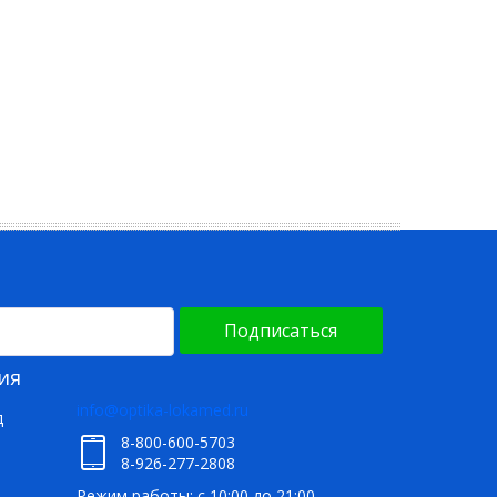
Подписаться
ия
info@optika-lokamed.ru
д
8-800-600-5703
8-926-277-2808
Режим работы: с 10:00 до 21:00