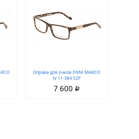
ARCO
Оправа для очков ENNI MARCO
IV 11-384 52P
7 600
Р
ужские
Пол
Мужские
Металл
Материал
Пластик
дковая
Тип
Ободковая
олотой
Цвет оправы
Коричневый
ческие
Форма
Прямоугольные
i Marco
Бренд
Enni Marco