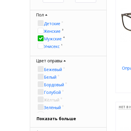
Пол
0
Детские
3
Женские
4
Мужские
1
Унисекс
Цвет оправы
Опр
0
Бежевый
0
Белый
0
Бордовый
0
Голубой
0
Жёлтый
Пол
Мате
0
Зелёный
НЕТ В
Тип
1
Цвет
Золотой
Показать больше
Форм
1
Коричневый
Брен
0
Красный