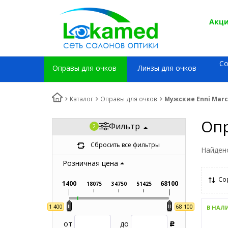
Акци
С
Оправы для очков
Линзы для очков
Каталог
Оправы для очков
Мужские Enni Mar
Опр
Фильтр
Сбросить все фильтры
Найден
Розничная цена
Со
1400
68100
18075
34750
51425
1 400
68 100
В НАЛ
от
до
Р