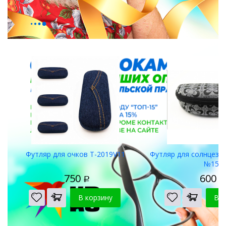
Футляры для очков
Футляр для очков Т-2019V11
Футляр для солнцеза
№15
750
600
Р
Р
В корзину
В к
Салфетки