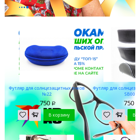
Футляры для очков
Футляр для солнцезащитных очков
Футляр для солнцеза
№22
SB001
750
750
Р
Р
В корзину
В к
Салфетки