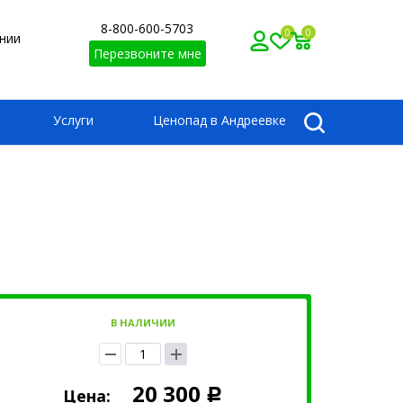
8-800-600-5703
0
0
нии
Перезвоните мне
Услуги
Ценопад в Андреевке
В НАЛИЧИИ
20 300
Цена:
Р