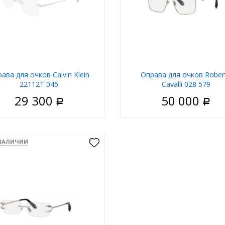
ава для очков Calvin Klein
Оправа для очков Rober
22112T 045
Cavalli 028 579
29 300
50 000
Р
Р
Унисекс
Пол
У
Безободковая
Материал
 НАЛИЧИИ
 оправы
Серебряный
Тип
Обо
а
Квадратные
Цвет оправы
Сереб
д
Calvin Klein
Форма
Квад
Бренд
Roberto 