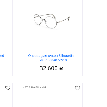
med
Оправа для очков Silhouette
5578_75 6040 52/19
32 600
Р
нисекс
Пол
Унисекс
Металл
Материал
Металл
НЕТ В НАЛИЧИИ
дковая
Тип
Ободковая
ряный
Цвет оправы
Серебряный
ольные
Форма
Круглые
kamed
Бренд
Silhouette