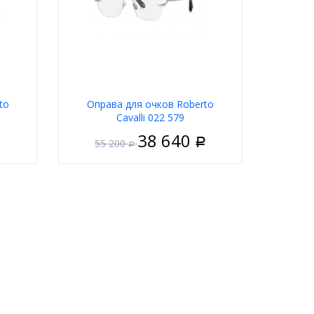
to
Оправа для очков Roberto
Cavalli 022 579
38 640
55 200
Р
Р
нисекс
Пол
Унисекс
Металл
Тип
Безободковая
дковая
Цвет оправы
Серебряный
ряный
Форма
Квадратные
ратные
Бренд
Roberto Cavalli
Cavalli