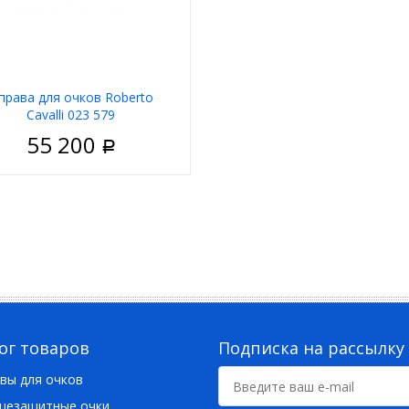
права для очков Roberto
Cavalli 023 579
55 200
Р
Унисекс
Безободковая
 оправы
Серебряный
а
Прямоугольные
д
Roberto Cavalli
ог товаров
Подписка на рассылку
вы для очков
цезащитные очки