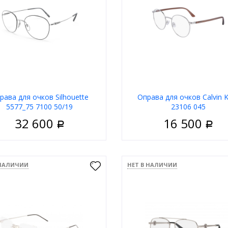
В корзину
В корзи
рава для очков Silhouette
Оправа для очков Calvin K
5577_75 7100 50/19
23106 045
32 600
16 500
Р
Р
Унисекс
Пол
У
риал
Металл
Материал
 НАЛИЧИИ
НЕТ В НАЛИЧИИ
Ободковая
Тип
Обо
 оправы
Серебряный
Цвет оправы
Сереб
а
Овальные
Форма
К
д
Silhouette
Бренд
Calv
В корзину