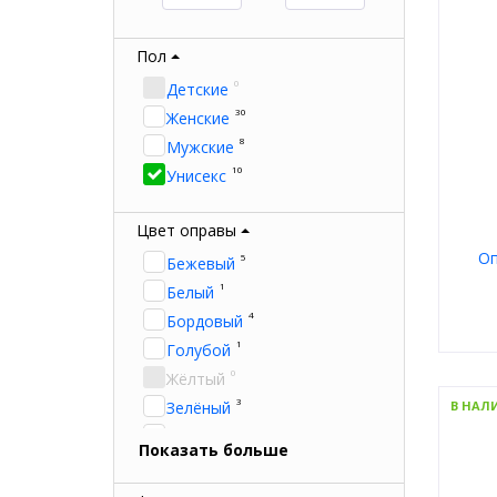
Пол
0
Детские
30
Женские
8
Мужские
10
Унисекс
Цвет оправы
Оп
5
Бежевый
1
Белый
4
Бордовый
1
Голубой
0
Жёлтый
Пол
Мате
3
Зелёный
В НАЛ
Тип
26
Цвет
Золотой
Показать больше
Форм
27
Коричневый
Брен
5
Красный