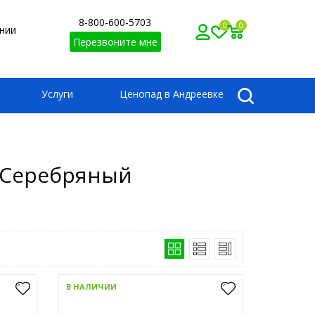
8-800-600-5703
0
0
нии
Перезвоните мне
Услуги
Ценопад в Андреевке
т Серебряный
В НАЛИЧИИ