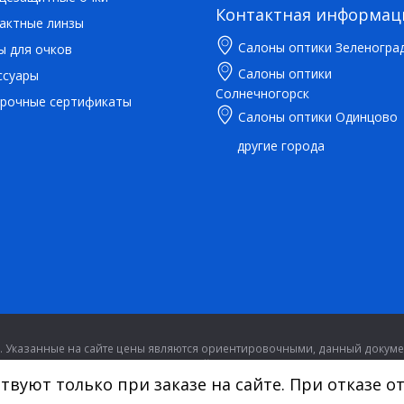
Контактная информац
актные линзы
Салоны оптики Зеленогра
ы для очков
Салоны оптики
ссуары
Солнечногорск
рочные сертификаты
Салоны оптики Одинцово
другие города
 Указанные на сайте цены являются ориентировочными, данный докумен
статьей 437.
вуют только при заказе на сайте. При отказе от
Карта сайта
|
|
Политика конфиденциальности