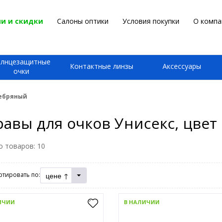
и и скидки
Салоны оптики
Условия покупки
О компа
олнцезащитные
Контактные линзы
Аксессуары
очки
ребряный
авы для очков Унисекс, цве
о товаров:
10
цене ↑
ртировать по:
ИЧИИ
В НАЛИЧИИ