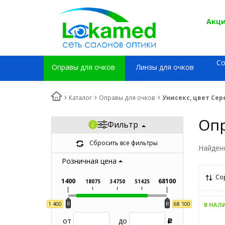
Акци
С
Оправы для очков
Линзы для очков
Каталог
Оправы для очков
Унисекс, цвет Се
Опр
Фильтр
Сбросить все фильтры
Найден
Розничная цена
Со
1400
68100
18075
34750
51425
1 400
68 100
В НАЛ
от
до
Р