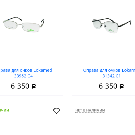
рава для очков Lokamed
Оправа для очков Loka
33962 C4
31342 C1
6 350
6 350
Р
Р
Унисекс
Пол
У
риал
Металл
Материал
ИЧИИ
НЕТ В НАЛИЧИИ
Ободковая
Тип
Полуобо
 оправы
Серебряный
Цвет оправы
Сереб
а
Прямоугольные
Форма
Прямоуг
д
Lokamed
Бренд
Lo