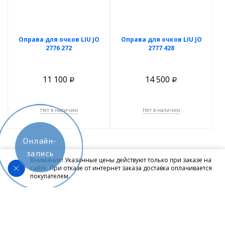
Оправа для очков LIU JO
Оправа для очков LIU JO
2776 272
2777 428
11 100
14 500
Р
Р
Нет в наличии
Нет в наличии
Онлайн-
запись
Внимание! Указанные цены действуют только при заказе на
сайте. При отказе от интернет заказа доставка оплачивается
покупателем.
Покупателям
Каталог товаров
Услуги
Оправы для очков