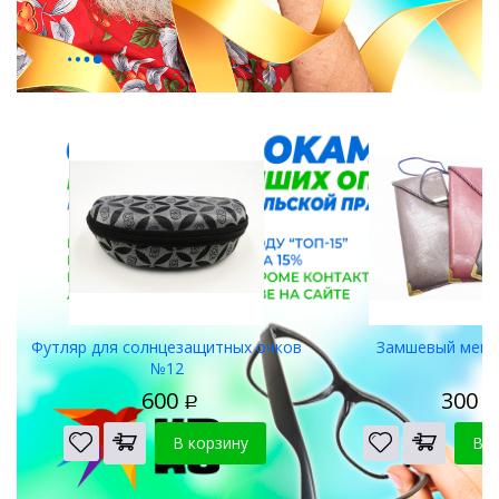
Футляры для очков
Футляр для солнцезащитных очков
Замшевый меш
№12
600
300
Р
Р
В корзину
В к
Салфетки