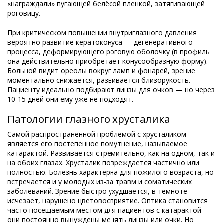
«награждали» пугающей белёсой пленкой, затягивающей
роговицу.
При критическом повышении внутриглазного давления
вероятно развитие кератоконуса — дегенеративного
процесса, деформирующего роговую оболочку (в профиль
она действительно приобретает конусообразную форму).
Больной видит ореолы вокруг ламп и фонарей, зрение
моментально снижается, развивается близорукость.
Пациенту идеально подбирают линзы для очков — но через
10-15 дней они ему уже не подходят.
Патологии глазного хрусталика
Самой распространённой проблемой с хрусталиком
является его постепенное помутнение, называемое
катарактой. Развивается стремительно, как на одном, так и
на обоих глазах. Хрусталик повреждается частично или
полностью. Болезнь характерна для пожилого возраста, но
встречается и у молодых из-за травм и соматических
заболеваний. Зрение быстро ухудшается, в темноте —
исчезает, нарушено цветовосприятие. Оптика становится
часто посещаемым местом для пациентов с катарактой —
они постоянно вынуждены менять линзы или очки. Но