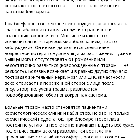
ресницах после ночного сна — это воспаление носит
название блефарита.
При блефароптозе верхнее веко опущено, «наползая» на
глазное яблоко и в тяжёлых случаях практически
полностью закрывая его. Многие считают птоз
исключительно «старческим» заболеванием, но это
заблуждение. Он не всегда является следствием
возрастной потери тонуса мышц и их растяжения. Нужные
мышцы могут отсутствовать от рождения или
недостаточно развиться (новорождённые с птозом — не
редкость). Болезнь возникает и в разных других случаях:
пострадал зрительный нерв, мозг или ЦНС (в частности,
веко отвисает на поражённой стороне лица после
инсультов), получена травма, развивается
новообразование, сбоит эндокринная система.
Больные птозом часто становятся пациентами
косметологических клиник и кабинетов, но это не только
косметический недостаток. При блефароптозе глаза
постоянно устают и постепенно начинают видеть всё хуже,
под отвисающим веком развиваются воспаления,
причиняющие сильный дискомфорт, роговица сохнет —