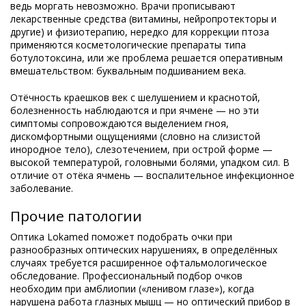
ведь моргать невозможно. Врачи прописывают
лекарственные средства (витамины, нейропротекторы и
другие) и физиотерапию, нередко для коррекции птоза
применяются косметологические препараты типа
ботулотоксина, или же проблема решается оперативным
вмешательством: буквальным подшиванием века.
Отёчность краешков век с шелушением и краснотой,
болезненность наблюдаются и при ячмене — но эти
симптомы сопровождаются выделением гноя,
дискомфортными ощущениями (словно на слизистой
инородное тело), слезотечением, при острой форме —
высокой температурой, головными болями, упадком сил. В
отличие от отёка ячмень — воспалительное инфекционное
заболевание.
Прочие патологии
Оптика Lokamed поможет подобрать очки при
разнообразных оптических нарушениях, в определённых
случаях требуется расширенное офтальмологическое
обследование. Профессиональный подбор очков
необходим при амблиопии («ленивом глазе»), когда
нарушена работа глазных мышц — но оптический прибор в