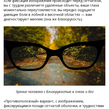
Если фиксация изображения происходит перед сетчаткой,
вы с трудом различаете удалённые объекты, ваши глаза
моментально переутомляются, вы нередко ощущаете
давящие боли в лобной и височной областях — вам
диагностируют миопию (она же близорукость).
Зрение человека с близорукостью в очках и без
«Противоположный» вариант, с изображением,
фиксирующимся позади сетчатой оболочки, и трудностями