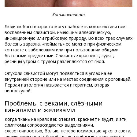
Конъюнктивит
Люди любого возраста могут заболеть конъюнктивитом —
воспалением слизистой, имеющим аллергическую,
инфекционную или грибковую природу. Во всех трёх случаях
болезнь заразна, «поймать» её можно при физическом
контакте с заболевшим или при пользовании общими
бытовыми предметами. Слизистые краснеют, зудят,
ресницы утром с трудом разлепляются от гноя.
Опухоли слизистой могут появляться в углах на её
внутренней стороне или на местах соединения с роговицей.
Первая патология называется птеригием, вторая
пингвекулой.
Проблемы с веками, слёзными
каналами и железами
Когда ткань на краях век отекает, краснеет и зудит, и эти
симптомы сопровождаются выделениями,
слезоточивостью, болью, непереносимостью яркого света,
шелушением поражённой ткани, гнойными струпьями на