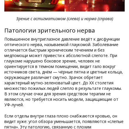
Зрение с астигматизмом (слева) и норма (справа)
Патологии зрительного нерва
Повышенное внутриглазное давление ведёт к дисфункции
оптического нерва, называемой глаукомой. Заболевание
отличается быстрым хроническим течением и без
медпомощи может привести к абсолютной слепоте. При
глаукоме нарушено боковое зрение, человек не
ориентируется в тёмном помещении, видит гало вокруг
источников света, днём — чёрные пятна и цветные кольца,
окружающее различает смутно. Зрачок обретает
характерный мутно-зеленоватый цвет. До XX столетия
множество пожилых людей слепло в результате глаукомы.
В этом случае очки для зрения средством терапии не
являются, но требуется носить модели, защищающие от
УФ-лучей.
Если отделы внутри глаза плохо снабжаются кровью, он
видит хуже: угол обзора уменьшается, появляются «слепые
пятна». Эту патологию, связанную с плохим