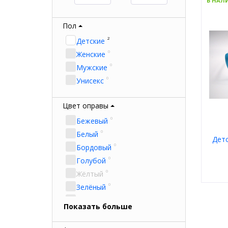
В НАЛ
Пол
2
Детские
0
Женские
0
Мужские
0
Унисекс
Цвет оправы
0
Бежевый
0
Белый
Детс
0
Бордовый
0
Голубой
0
Жёлтый
0
Зелёный
Пол
0
Золотой
Мате
Показать больше
Тип
0
Коричневый
Цвет
0
Красный