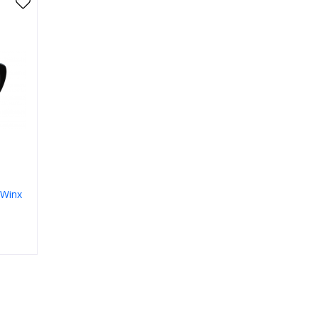
 Winx
етские
ластик
дковая
ёрный