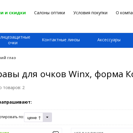
и и скидки
Салоны оптики
Условия покупки
О компа
олнцезащитные
Контактные линзы
Аксессуары
очки
чий глаз
авы для очков Winx, форма К
о товаров:
2
запрашивают:
цене ↑
ртировать по: