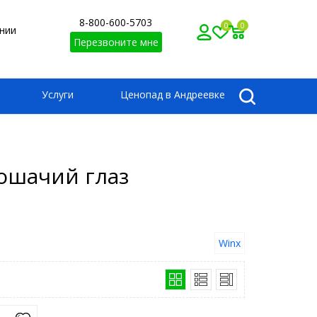
8-800-600-5703
0
0
нии
Перезвоните мне
Услуги
Ценопад в Андреевке
ошачий глаз
Winx