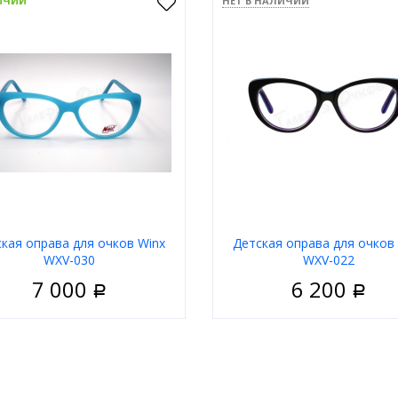
ИЧИИ
НЕТ В НАЛИЧИИ
кая оправа для очков Winx
Детская оправа для очков
WXV-030
WXV-022
7 000
6 200
Р
Р
Детские
Пол
Д
риал
Пластик
Материал
П
Ободковая
Тип
Обо
 оправы
Синий
Цвет оправы
Ч