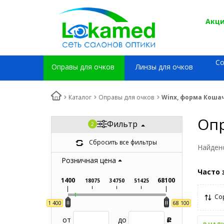
Акци
С
Оправы для очков
Линзы для очков
Каталог
Оправы для очков
Winx, форма Коша
Опр
Фильтр
Сбросить все фильтры
Найден
Розничная цена
Часто 
1400
68100
18075
34750
51425
Со
1 400
68 100
от
до
Р