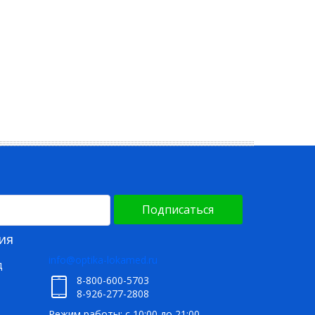
Подписаться
ия
info@optika-lokamed.ru
д
8-800-600-5703
8-926-277-2808
Режим работы: с 10:00 до 21:00