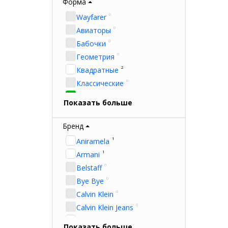
Форм
Форма
Брен
0
Оранжевый
0
Wayfarer
0
Прозрачный
0
Авиаторы
0
Розовый
0
Бабочки
0
Серебряный
0
Геометрия
0
Серый
2
Квадратные
1
Синий
0
Классические
0
Фиолетовый
2
Кошачий глаз
Показать больше
1
Чёрный
2
Круглые
4
Овальные
Бренд
4
Прямоугольные
1
Aniramela
1
Armani
0
Belstaff
0
Bye Bye
0
Calvin Klein
0
Calvin Klein Jeans
31
Carolina Herrera
Показать больше