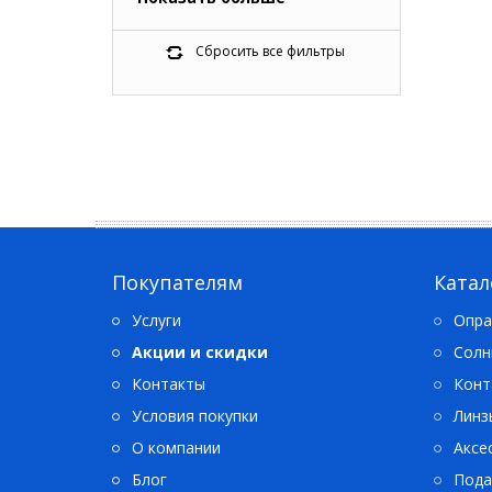
0
Carrera
2
Chloe
Сбросить все фильтры
0
Ciao ciao
7
DKNY
2
El nino
5
Emma Moser
3
Enni Marco
1
Etro
14
Ferelli
0
Fisher-Price
Покупателям
Катал
0
Fun Kids
Услуги
Опра
0
Fun Story
Акции и скидки
Солн
0
Givenchy
3
Контакты
Hugo
Конт
10
Hugo Boss
Условия покупки
Линз
8
Invu
О компании
Аксе
2
Jimmy Choo
Блог
Пода
6