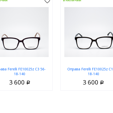
ИЧИИ
В НАЛИЧИИ
ава Ferelli FE10025z C3 56-
Оправа Ferelli FE10025z C1
18-140
18-140
3 600
3 600
Р
Р
Женские
Пол
У
риал
Пластик
Материал
П
Ободковая
Тип
Обо
 оправы
Чёрный
Цвет оправы
Ч