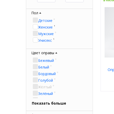
В НАЛ
Пол
0
Детские
1
Женские
0
Мужские
1
Унисекс
Цвет оправы
0
Бежевый
0
Белый
Опр
0
Бордовый
0
Голубой
0
Жёлтый
0
Зелёный
Пол
0
Золотой
Мате
Показать больше
Тип
0
Коричневый
Цвет
0
Красный