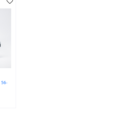
 56-
нисекс
ластик
дковая
ёрный