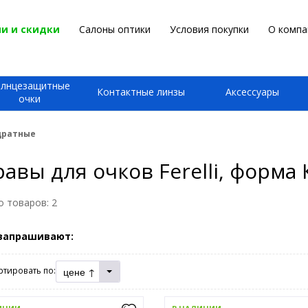
и и скидки
Салоны оптики
Условия покупки
О компа
олнцезащитные
Контактные линзы
Аксессуары
очки
адратные
авы для очков Ferelli, форма
о товаров:
2
запрашивают:
цене ↑
ртировать по: