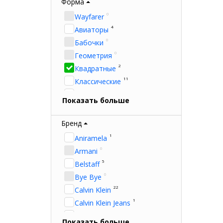
Форм
Форма
Брен
0
Оранжевый
0
Wayfarer
0
Прозрачный
4
Авиаторы
0
Розовый
0
Бабочки
0
Серебряный
0
Геометрия
0
Серый
2
Квадратные
0
Синий
11
Классические
0
Фиолетовый
14
Кошачий глаз
Показать больше
2
Чёрный
4
Круглые
0
Овальные
Бренд
11
Прямоугольные
1
Aniramela
0
Armani
5
Belstaff
0
Bye Bye
22
Calvin Klein
1
Calvin Klein Jeans
9
Carolina Herrera
Показать больше