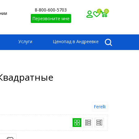
8-800-600-5703
0
0
нии
Перезвоните мне
Услуги
Ценопад в Андреевке
 Квадратные
Ferelli