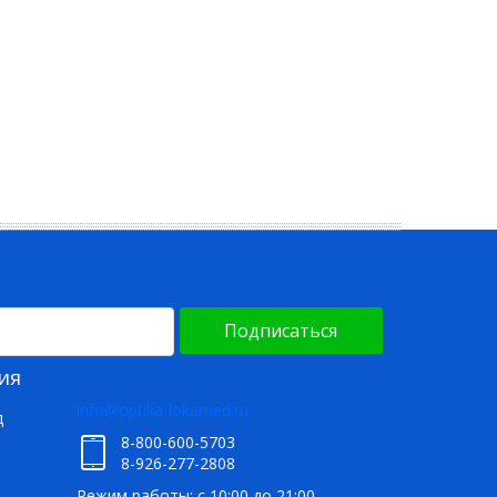
Подписаться
ия
info@optika-lokamed.ru
д
8-800-600-5703
8-926-277-2808
Режим работы: с 10:00 до 21:00