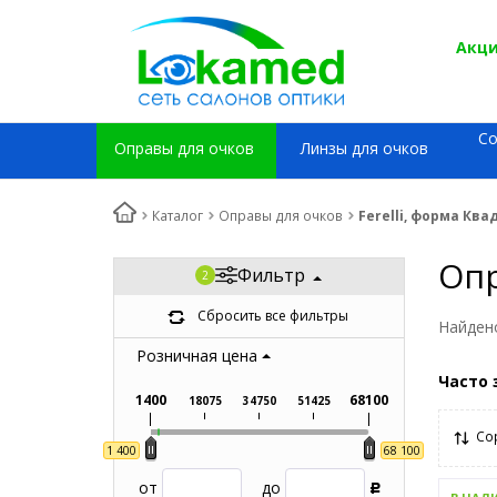
Акци
С
Оправы для очков
Линзы для очков
Каталог
Оправы для очков
Ferelli, форма Кв
Опр
Фильтр
Сбросить все фильтры
Найден
Розничная цена
Часто 
1400
68100
18075
34750
51425
Со
1 400
68 100
от
до
Р