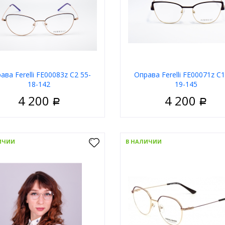
ава Ferelli FE00083z C2 55-
Оправа Ferelli FE00071z C1
18-142
19-145
4 200
4 200
Р
Р
Женские
Пол
Ж
 оправы
Золотой
Цвет оправы
З
ИЧИИ
В НАЛИЧИИ
а
Кошачий глаз
Форма
Кошачи
д
Ferelli
Бренд
В корзину
В корзи