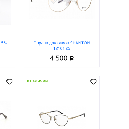
 56-
Оправа для очков SHANTON
18101 с5
4 500
Р
енские
Пол
Женские
олотой
Материал
Металл
В НАЛИЧИИ
й глаз
Тип
Ободковая
Ferelli
Цвет оправы
Золотой
Форма
Кошачий глаз
ну
Бренд
Shanton
В корзину