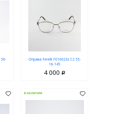
 50-
Оправа Ferelli FE10023z C2 55-
16-145
4 000
Р
енские
Пол
Женские
 леске
Цвет оправы
Золотой
В НАЛИЧИИ
олотой
Форма
Классические
й глаз
Бренд
Ferelli
Ferelli
В корзину
ну