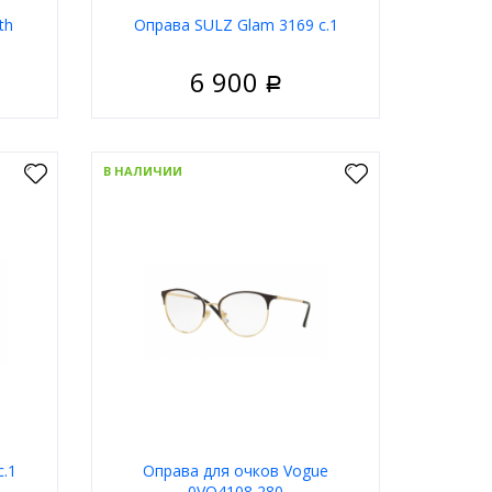
th
Оправа SULZ Glam 3169 с.1
6 900
Р
енские
Пол
Женские
Металл
Материал
Металл
В НАЛИЧИИ
дковая
Тип
Ободковая
олотой
Цвет оправы
Золотой
метрия
Форма
Авиаторы
 Street
Бренд
Sulz
ну
В корзину
c.1
Оправа для очков Vogue
0VO4108 280