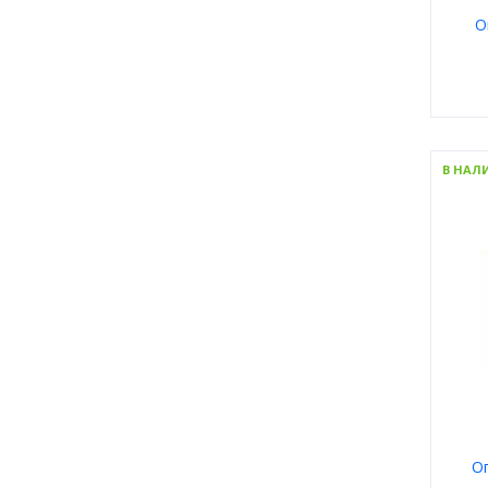
О
Пол
Мате
В НАЛ
Тип
Цвет
Форм
Брен
Оп