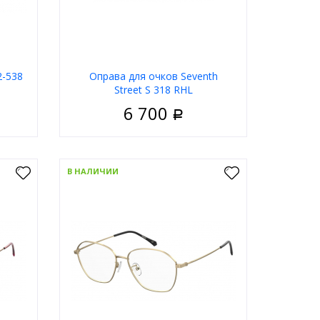
2-538
Оправа для очков Seventh
Street S 318 RHL
6 700
Р
енские
Пол
Женские
Металл
Материал
Металл
В НАЛИЧИИ
дковая
Тип
Ободковая
олотой
Цвет оправы
Золотой
руглые
Форма
Кошачий глаз
o Rossi
Бренд
Seventh Street
ну
В корзину