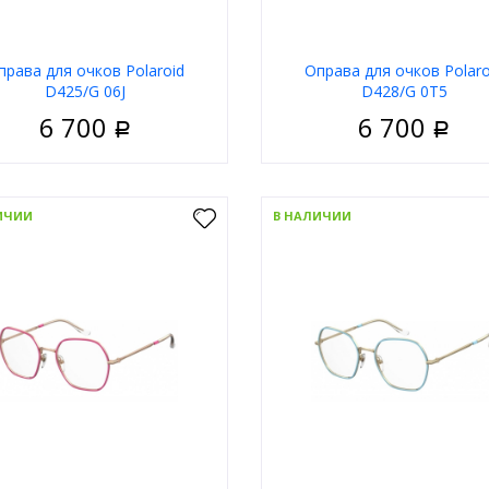
права для очков Polaroid
Оправа для очков Polaro
D425/G 06J
D428/G 0T5
6 700
6 700
Р
Р
Женские
Пол
Ж
риал
Металл
Материал
ИЧИИ
В НАЛИЧИИ
 оправы
Золотой
Цвет оправы
З
а
Прямоугольные
Форма
Квад
д
Polaroid
Бренд
P
В корзину
В корзи