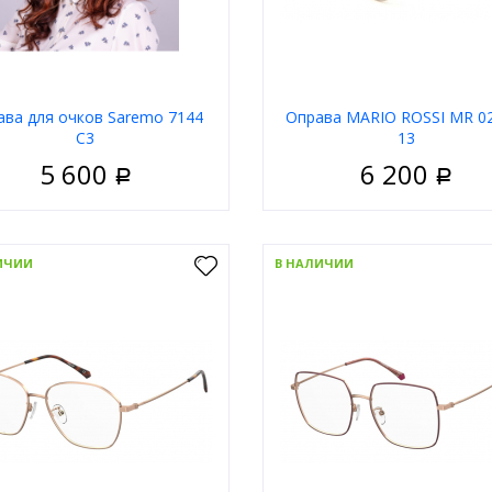
ава для очков Saremo 7144
Оправа MARIO ROSSI MR 0
C3
13
5 600
6 200
Р
Р
Женские
Пол
Ж
риал
Металл
Материал
ИЧИИ
В НАЛИЧИИ
Полуободковая
Тип
Обо
 оправы
Золотой
Цвет оправы
З
а
Бабочки
Форма
К
д
Saremo
Бренд
Mari
В корзину
В корзи