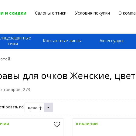
и и скидки
Салоны оптики
Условия покупки
О компа
олнцезащитные
Контактные линзы
Аксессуары
очки
лотой
авы для очков Женские, цвет
о товаров:
273
цене ↑
ртировать по:
ИЧИИ
В НАЛИЧИИ