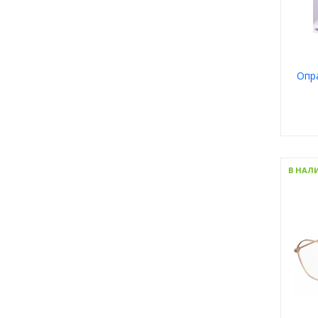
Karl Lagerfeld
2
LIU JO
2
Lacoste
0
LiwLewant
Опр
0
Lokamed
18
Longchamp
0
MTV
6
Marc Jacobs
1
Mario Rossi
Пол
Мате
0
Maxmara
В НАЛ
Тип
0
Mexx
Цвет
Форм
0
Moschino
Брен
8
Moschino Love
0
Nike
0
Paw Patrol
56
Pierre Cardin
5
Polaroid
1
Ray Ban