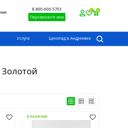
8-800-600-5703
0
0
нии
Перезвоните мне
Услуги
Ценопад в Андреевке
 Золотой
В НАЛИЧИИ