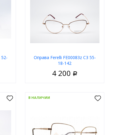
 52-
Оправа Ferelli FE00083z C3 55-
18-142
4 200
Р
енские
Пол
Женские
олотой
Цвет оправы
Золотой
В НАЛИЧИИ
руглые
Форма
Кошачий глаз
Ferelli
Бренд
Ferelli
ну
В корзину