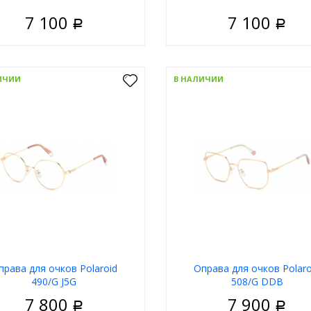
7 100
7 100
Р
Р
Женские
Пол
Ж
риал
Металл
Материал
ИЧИИ
В НАЛИЧИИ
Ободковая
Тип
Обо
 оправы
Золотой
Цвет оправы
З
а
Кошачий глаз
Форма
Кошачи
д
Sulz
Бренд
В корзину
В корзи
права для очков Polaroid
Оправа для очков Polaro
490/G J5G
508/G DDB
7 800
7 900
Р
Р