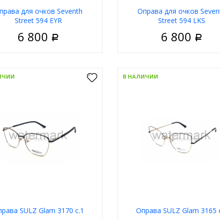
права для очков Seventh
Оправа для очков Seven
Street 594 EYR
Street 594 LKS
6 800
6 800
Р
Р
Женские
Пол
Ж
риал
Металл
Материал
ИЧИИ
В НАЛИЧИИ
Ободковая
Тип
Обо
 оправы
Золотой
Цвет оправы
З
а
Геометрия
Форма
Гео
д
Seventh Street
Бренд
Seventh
В корзину
В корзи
рава SULZ Glam 3170 c.1
Оправа SULZ Glam 3165 