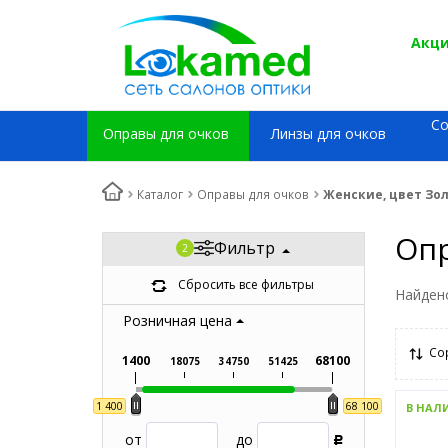
Акци
С
Оправы для очков
Линзы для очков
Каталог
Оправы для очков
Женские, цвет Зо
Опр
Фильтр
Сбросить все фильтры
Найден
Розничная цена
Со
1400
68100
18075
34750
51425
1 400
68 100
В НАЛ
от
до
Р