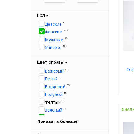
Пол
8
Детские
273
Женские
46
Мужские
26
Унисекс
Цвет оправы
Опр
31
Бежевый
7
Белый
69
Бордовый
18
Голубой
1
Жёлтый
Пол
Цвет
58
Зелёный
В НАЛ
Форм
273
Брен
Золотой
Показать больше
349
Коричневый
56
Красный