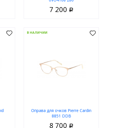
7 200
Р
енские
Пол
Женские
Металл
Материал
Металл
В НАЛИЧИИ
дковая
Цвет оправы
Золотой
олотой
Форма
Круглые
й глаз
Бренд
Vogue
Sulz
В корзину
ну
id
Оправа для очков Pierre Cardin
8851 DDB
8 700
Р