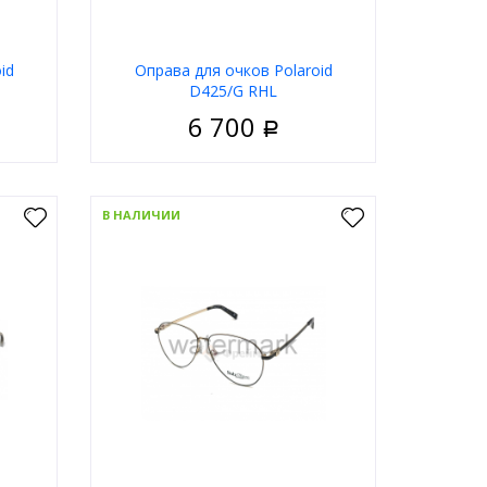
id
Оправа для очков Polaroid
D425/G RHL
6 700
Р
енские
Пол
Женские
Металл
Материал
Металл
В НАЛИЧИИ
олотой
Цвет оправы
Золотой
ратные
Форма
Прямоугольные
olaroid
Бренд
Polaroid
ну
В корзину