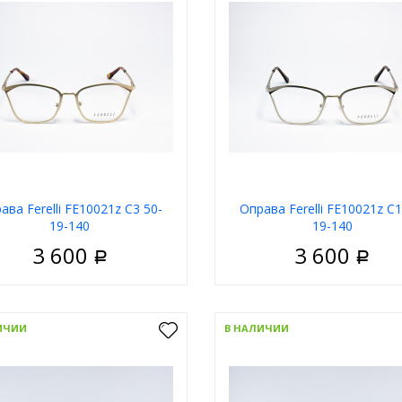
ава Ferelli FE10021z C3 50-
Оправа Ferelli FE10021z C1
19-140
19-140
3 600
3 600
Р
Р
Женские
Пол
Ж
 оправы
Золотой
Тип
На
ИЧИИ
В НАЛИЧИИ
а
Кошачий глаз
Цвет оправы
З
д
Ferelli
Форма
Кошачи
Бренд
В корзину
В корзи