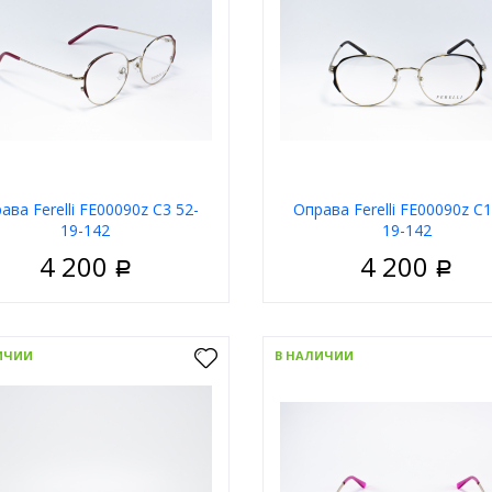
ава Ferelli FE00090z C3 52-
Оправа Ferelli FE00090z C1
19-142
19-142
4 200
4 200
Р
Р
Женские
Пол
Ж
риал
Металл
Цвет оправы
З
ИЧИИ
В НАЛИЧИИ
Ободковая
Форма
К
 оправы
Золотой
Бренд
а
Круглые
В корзи
д
Ferelli
В корзину