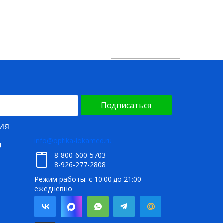
Подписаться
ия
info@optika-lokamed.ru
д
8-800-600-5703
8-926-277-2808
Режим работы: с 10:00 до 21:00
ежедневно