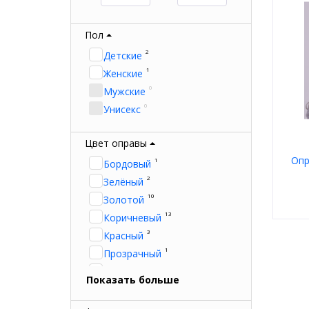
Пол
2
Детские
1
Женские
0
Мужские
0
Унисекс
Цвет оправы
Опр
1
Бордовый
2
Зелёный
10
Золотой
13
Коричневый
3
Красный
Пол
Мате
1
Прозрачный
Тип
1
Цвет
Розовый
Показать больше
Форм
13
Серый
Брен
8
Синий