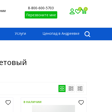
8-800-600-5703
0
0
нии
Перезвоните мне
Услуги
Ценопад в Андреевке
летовый
В НАЛИЧИИ