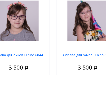
ава для очков El nino 6044
Оправа для очков El nino 
3 500
3 500
Р
Р
Детские
Пол
Д
риал
Пластик
Материал
П
Ободковая
Тип
Обо
 оправы
Фиолетовый
Цвет оправы
Фиоле
а
Классические
Форма
К
д
El nino
Бренд