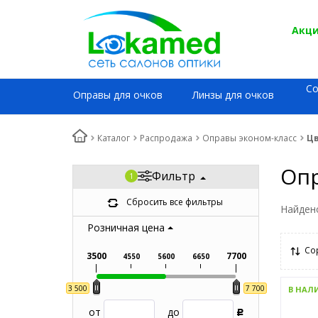
Акци
С
Оправы для очков
Линзы для очков
Каталог
Распродажа
Оправы эконом-класс
Ц
Опр
Фильтр
Сбросить все фильтры
Найден
Розничная цена
Со
3500
7700
4550
5600
6650
3 500
7 700
В НАЛ
от
до
Р