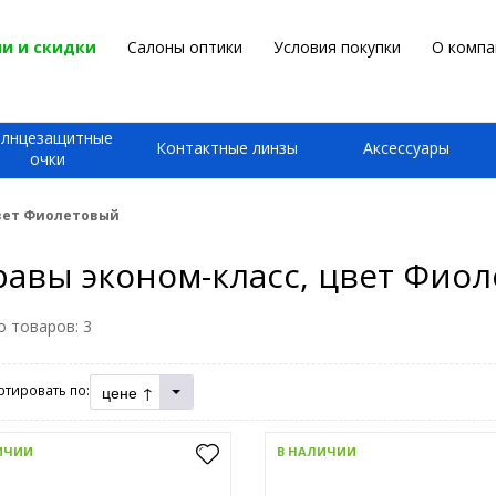
и и скидки
Салоны оптики
Условия покупки
О компа
олнцезащитные
Контактные линзы
Аксессуары
очки
вет Фиолетовый
авы эконом-класс, цвет Фио
о товаров:
3
цене ↑
ртировать по:
ИЧИИ
В НАЛИЧИИ