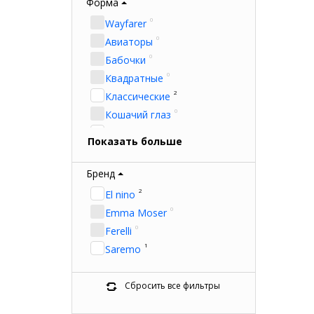
Форма
3
Фиолетовый
0
Wayfarer
70
Чёрный
0
Авиаторы
0
Бабочки
0
Квадратные
2
Классические
0
Кошачий глаз
1
Круглые
Показать больше
0
Овальные
0
Прямоугольные
Бренд
2
El nino
0
Emma Moser
0
Ferelli
1
Saremo
Сбросить все фильтры