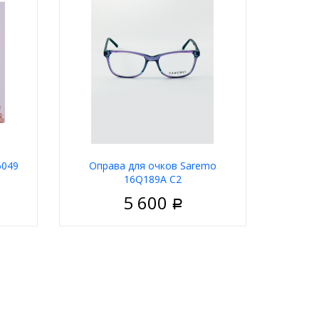
6049
Оправа для очков Saremo
16Q189A C2
5 600
Р
етские
Пол
Женские
ластик
Материал
Пластик
дковая
Цвет оправы
Фиолетовый
товый
Форма
Классические
руглые
Бренд
Saremo
El nino
В корзину