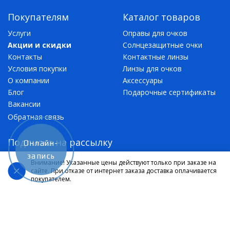
Покупателям
Каталог товаров
Услуги
Оправы для очков
Акции и скидки
Солнцезащитные очки
Контакты
Контактные линзы
Условия покупки
Линзы для очков
О компании
Аксессуары
Блог
Подарочные сертификаты
Вакансии
Обратная связь
Подписка на рассылку
Онлайн-
запись
Подписаться
Внимание! Указанные цены действуют только при заказе на
сайте. При отказе от интернет заказа доставка оплачивается
покупателем.
Контактная информация
Москва, Ангелов переулок, д. 8
Москва, Зеленоград, к. 2008
Москва, Зеленоград, к. 834