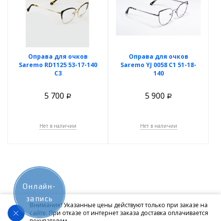
Оправа для очков
Оправа для очков
Saremo RD1125 53-17-140
Saremo YJ 0058 C1 51-18-
C3
140
5 700
5 900
Р
Р
Нет в наличии
Нет в наличии
Онлайн-
запись
Внимание! Указанные цены действуют только при заказе на
сайте. При отказе от интернет заказа доставка оплачивается
покупателем.