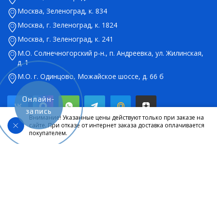
Москва, Зеленоград, к. 834
Москва, г. Зеленоград, к. 1824
Москва, г. Зеленоград, к. 241
М.О. Солнечногорский р-н., п. Андреевка, ул. Жилинская,
д. 1
М.О. г. Одинцово, Можайское шоссе, д. 66 б
Онлайн-
запись
Внимание! Указанные цены действуют только при заказе на
сайте. При отказе от интернет заказа доставка оплачивается
покупателем.
© 2026 Салон оптики Lokamed. Все права защищены. Указанные на
сайте цены являются ориентировочными, данный документ не
является публичной офертой в соответствии со статьей 437.
Карта сайта
|
|
Политика конфиденциальности