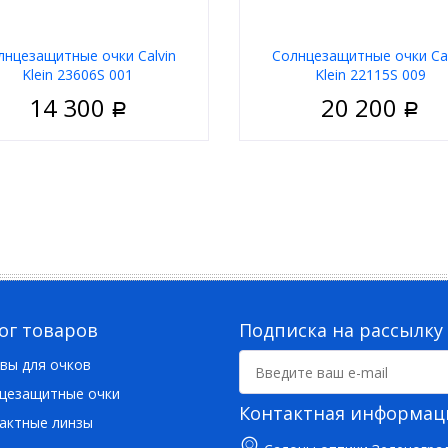
лнцезащитные очки Calvin
Солнцезащитные очки Cal
Klein 23606S 001
Klein 22115S 009
14 300
20 200
Р
Р
Женские
Пол
М
риал
Пластик
Материал
Ободковая
Тип
Обо
 оправы
Чёрный
Цвет оправы
а
Прямоугольные
Форма
Прямоуг
д
Calvin Klein
Бренд
Calv
ог товаров
Подписка на рассылку
вы для очков
цезащитные очки
Контактная информац
актные линзы