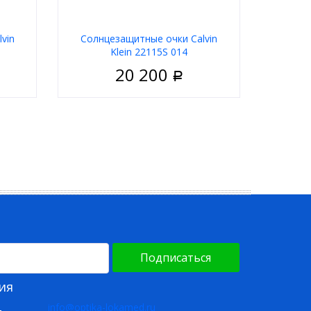
vin
Солнцезащитные очки Calvin
Klein 22115S 014
20 200
Р
ужские
Пол
Мужские
Металл
Материал
Металл
дковая
Тип
Ободковая
Серый
Цвет оправы
Серебряный
ольные
Форма
Прямоугольные
in Klein
Бренд
Calvin Klein
Подписаться
ия
info@optika-lokamed.ru