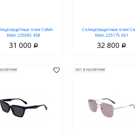
лнцезащитные очки Calvin
Солнцезащитные очки Cal
Klein 23509S 438
Klein 22517S 001
31 000
32 800
Р
Р
Мужские
Пол
М
риал
Пластик
Материал
П
 НАЛИЧИИ
НЕТ В НАЛИЧИИ
Ободковая
Тип
Обо
 оправы
Синий
Цвет оправы
Ч
а
Прямоугольные
Форма
Прямоуг
д
Calvin Klein
Бренд
Calv
В корзину
В корзи