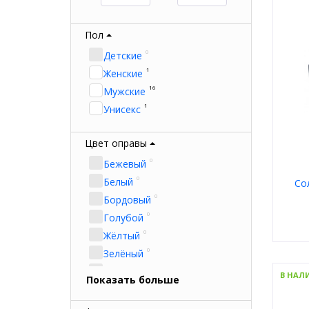
Пол
0
Детские
1
Женские
16
Мужские
1
Унисекс
Цвет оправы
0
Бежевый
0
Белый
Со
0
Бордовый
0
Голубой
0
Жёлтый
0
Зелёный
Пол
0
Мате
Золотой
В НАЛ
Показать больше
Тип
4
Коричневый
Цвет
Форм
0
Красный