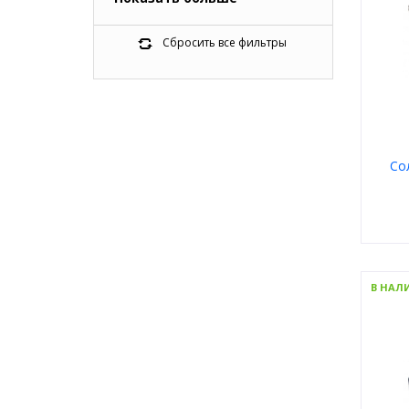
5
Calvin Klein Jeans
9
Carolina Herrera
Сбросить все фильтры
27
Carrera
12
DKNY
0
Enni Marco
0
Etro
0
Fisher-Price
Со
4
Hot Wheels
22
Hugo
47
Hugo Boss
2
Invu
Пол
1
Jimmy Choo
Мате
В НАЛ
0
Kappatre
Тип
Цвет
9
Karl Lagerfeld
Форм
0
LIU JO
Брен
18
Lacoste
2
Longchamp
0