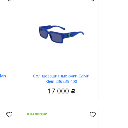
vin
Солнцезащитные очки Calvin
Klein 23623S 400
17 000
Р
ужские
Пол
Мужские
ластик
Материал
Пластик
В НАЛИЧИИ
дковая
Тип
Ободковая
невый
Цвет оправы
Синий
ольные
Форма
Прямоугольные