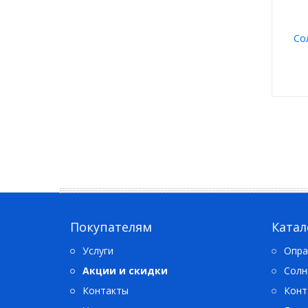
Со
Пол
Мате
Тип
Цвет
Форм
Брен
Покупателям
Катал
Услуги
Опра
Акции и скидки
Солн
Контакты
Конт