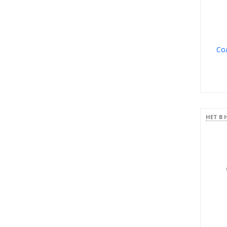
2
Victoria Beckham
0
Vogue
1
Winx
Со
Пол
Мате
НЕТ В
Тип
Цвет
Форм
Брен