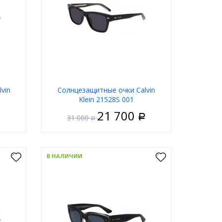
ну
В корзину
vin
Солнцезащитные очки Calvin
Klein 21528S 001
21 700
31 000
Р
Р
нисекс
Пол
Мужские
ластик
Материал
Пластик
В НАЛИЧИИ
дковая
Тип
Ободковая
невый
Цвет оправы
Чёрный
ольные
Форма
Прямоугольные
in Klein
Бренд
Calvin Klein
ну
В корзину