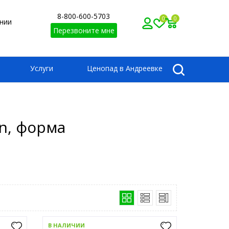
8-800-600-5703
0
0
нии
Перезвоните мне
Услуги
Ценопад в Андреевке
n, форма
В НАЛИЧИИ