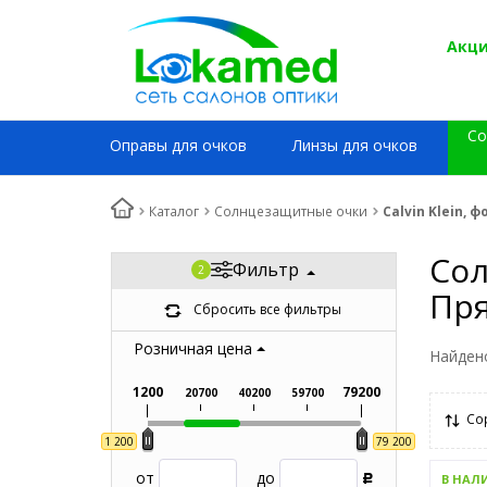
Акци
Со
Оправы для очков
Линзы для очков
Каталог
Солнцезащитные очки
Calvin Klein,
Сол
Фильтр
Пр
Сбросить все фильтры
Розничная цена
Найден
1200
79200
20700
40200
59700
Со
1 200
79 200
от
до
В НАЛ
Р