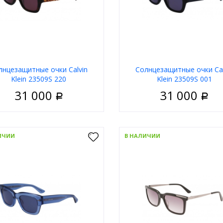
лнцезащитные очки Calvin
Солнцезащитные очки Cal
Klein 23509S 220
Klein 23509S 001
31 000
31 000
Р
Р
Мужские
Пол
М
риал
Пластик
Материал
П
ИЧИИ
В НАЛИЧИИ
Ободковая
Тип
Обо
 оправы
Коричневый
Цвет оправы
Ч
а
Прямоугольные
Форма
Прямоуг
д
Calvin Klein
Бренд
Calv
В корзину
В корзи