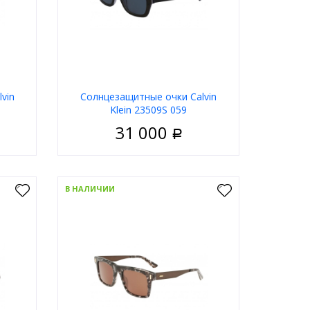
vin
Солнцезащитные очки Calvin
Klein 23509S 059
31 000
Р
ужские
Пол
Мужские
ластик
Материал
Пластик
В НАЛИЧИИ
дковая
Тип
Ободковая
ёрный
Цвет оправы
Чёрный
ольные
Форма
Прямоугольные
in Klein
Бренд
Calvin Klein
ну
В корзину