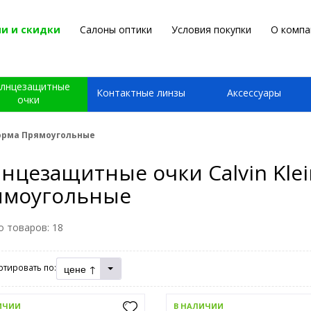
и и скидки
Салоны оптики
Условия покупки
О компа
лнцезащитные
Контактные линзы
Аксессуары
очки
 форма Прямоугольные
нцезащитные очки Calvin Klei
ямоугольные
о товаров:
18
цене ↑
ртировать по:
ИЧИИ
В НАЛИЧИИ