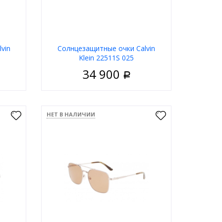
vin
Солнцезащитные очки Calvin
Klein 22511S 025
34 900
Р
ужские
Пол
Мужские
ластик
Материал
Пластик
НЕТ В НАЛИЧИИ
дковая
Тип
Ободковая
ёрный
Цвет оправы
Коричневый
ольные
Форма
Прямоугольные
in Klein
Бренд
Calvin Klein
ну
В корзину