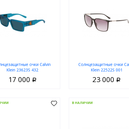
д
Calvin Klein
Бренд
Calv
В корзину
В корзи
лнцезащитные очки Calvin
Солнцезащитные очки Cal
Klein 23623S 432
Klein 22522S 001
17 000
23 000
Р
Р
Мужские
Пол
М
риал
Пластик
Материал
П
ИЧИИ
В НАЛИЧИИ
Ободковая
Тип
Обо
 оправы
Синий
Цвет оправы
Ч
а
Прямоугольные
Форма
Прямоуг
д
Calvin Klein
Бренд
Calv