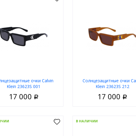
лнцезащитные очки Calvin
Солнцезащитные очки Cal
Klein 23623S 001
Klein 23623S 212
17 000
17 000
Р
Р
Мужские
Пол
М
риал
Пластик
Материал
П
ИЧИИ
В НАЛИЧИИ
Ободковая
Тип
Обо
 оправы
Чёрный
Цвет оправы
Корич
а
Прямоугольные
Форма
Прямоуг