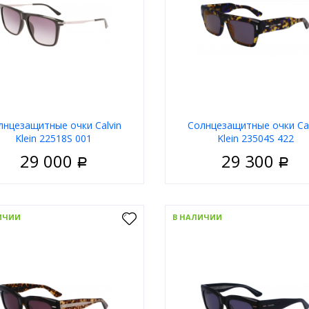
В корзину
В корзи
лнцезащитные очки Calvin
Солнцезащитные очки Cal
Klein 22518S 001
Klein 23504S 422
29 000
29 300
Р
Р
Мужские
Пол
У
риал
Пластик
Материал
П
ИЧИИ
В НАЛИЧИИ
Ободковая
Тип
Обо
 оправы
Чёрный
Цвет оправы
Корич
а
Прямоугольные
Форма
Прямоуг
д
Calvin Klein
Бренд
Calv
В корзину
В корзи