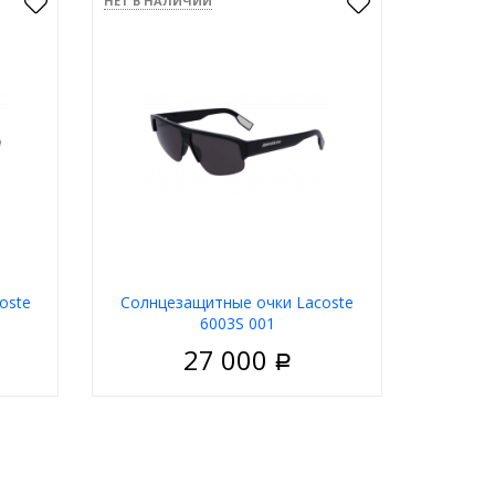
НЕТ В НАЛИЧИИ
oste
Солнцезащитные очки Lacoste
6003S 001
27 000
Р
ужские
Пол
Мужские
ластик
Материал
Пластик
дковая
Тип
Полуободковая
Серый
Цвет оправы
Чёрный