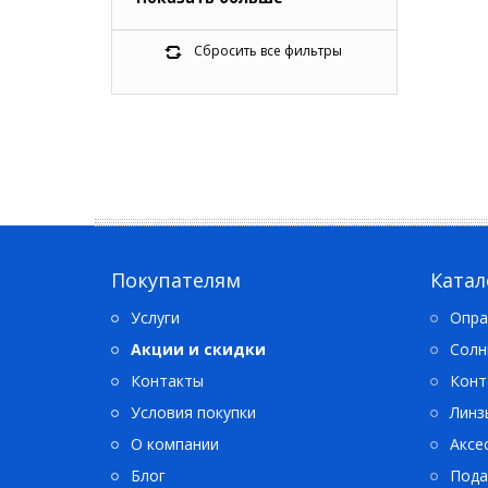
5
Calvin Klein Jeans
3
Carolina Herrera
Сбросить все фильтры
2
Carrera
8
DKNY
0
Enni Marco
0
Etro
0
Fisher-Price
0
Hot Wheels
8
Hugo
16
Hugo Boss
Покупателям
Катал
0
Invu
Услуги
Опра
0
Jimmy Choo
Акции и скидки
Солн
0
Kappatre
32
Контакты
Karl Lagerfeld
Конт
6
LIU JO
Условия покупки
Линз
3
Lacoste
О компании
Аксе
7
Longchamp
Блог
Пода
0