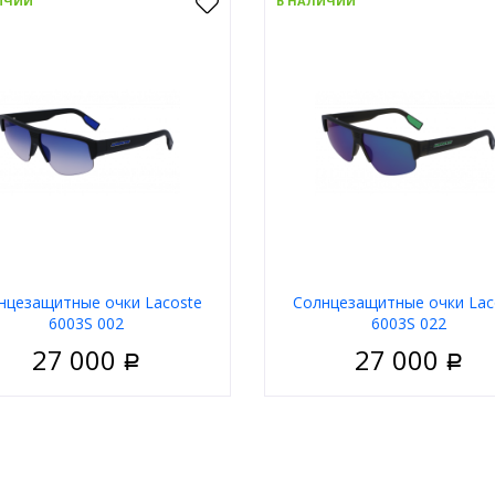
ИЧИИ
В НАЛИЧИИ
нцезащитные очки Lacoste
Солнцезащитные очки Lac
6003S 002
6003S 022
27 000
27 000
Р
Р
Мужские
Пол
М
риал
Пластик
Материал
П
Полуободковая
Тип
Полуобо
 оправы
Чёрный
Цвет оправы