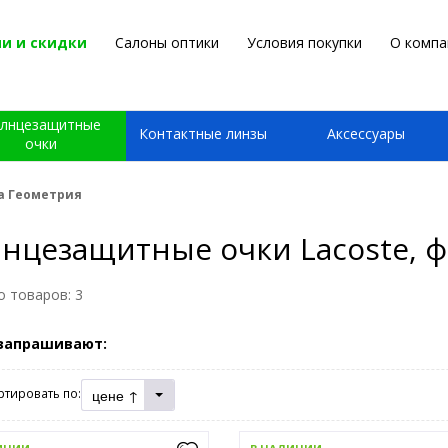
и и скидки
Салоны оптики
Условия покупки
О компа
лнцезащитные
Контактные линзы
Аксессуары
очки
ма Геометрия
нцезащитные очки Lacoste, 
о товаров:
3
запрашивают:
цене ↑
ртировать по: