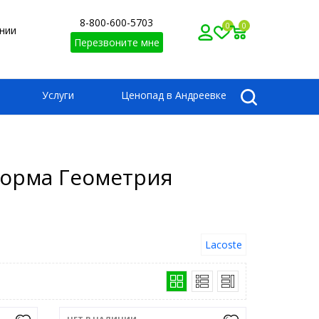
8-800-600-5703
0
0
нии
Перезвоните мне
Услуги
Ценопад в Андреевке
форма Геометрия
Lacoste