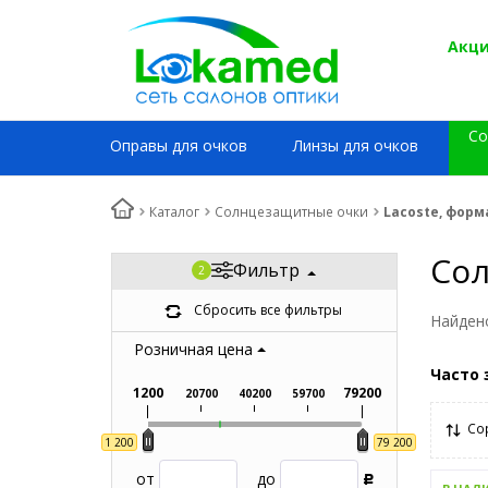
Акци
Со
Оправы для очков
Линзы для очков
Каталог
Солнцезащитные очки
Lacoste, фор
Сол
Фильтр
Сбросить все фильтры
Найден
Розничная цена
Часто 
1200
79200
20700
40200
59700
Со
1 200
79 200
от
до
Р