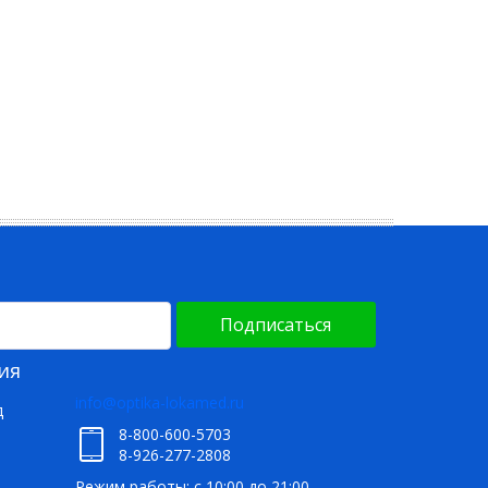
Подписаться
ия
info@optika-lokamed.ru
д
8-800-600-5703
8-926-277-2808
Режим работы: с 10:00 до 21:00