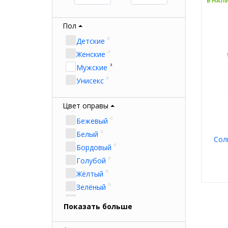
В НАЛ
Пол
0
Детские
0
Женские
3
Мужские
0
Унисекс
Цвет оправы
0
Бежевый
0
Белый
Сол
0
Бордовый
0
Голубой
0
Жёлтый
0
Зелёный
Пол
0
Золотой
Мате
Показать больше
Тип
0
Коричневый
Цвет
0
Красный