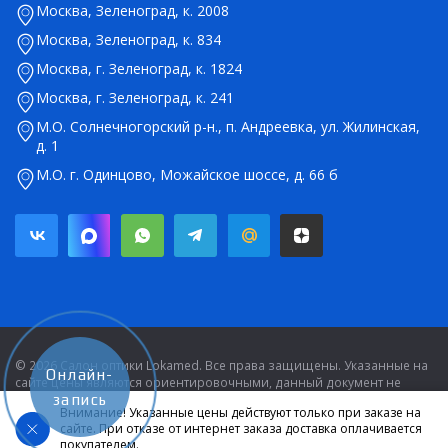
Москва, Зеленоград, к. 2008
Москва, Зеленоград, к. 834
Москва, г. Зеленоград, к. 1824
Москва, г. Зеленоград, к. 241
М.О. Солнечногорский р-н., п. Андреевка, ул. Жилинская,
д. 1
М.О. г. Одинцово, Можайское шоссе, д. 66 б
© 2026 Салон оптики Lokamed. Все права защищены. Указанные на
Онлайн-
сайте цены являются ориентировочными, данный документ не
является публичной офертой в соответствии со статьей 437.
запись
Внимание! Указанные цены действуют только при заказе на
сайте. При отказе от интернет заказа доставка оплачивается
Карта сайта
|
|
Политика конфиденциальности
покупателем.