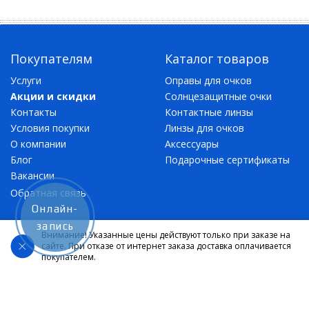
Покупателям
Каталог товаров
Услуги
Оправы для очков
Акции и скидки
Солнцезащитные очки
Контакты
Контактные линзы
Условия покупки
Линзы для очков
О компании
Аксессуары
Блог
Подарочные сертификаты
Вакансии
Обратная связь
Онлайн-
Подписка на рассылку
запись
Внимание! Указанные цены действуют только при заказе на
сайте. При отказе от интернет заказа доставка оплачивается
Подписаться
покупателем.
Контактная информация
Москва, Ангелов переулок, д. 8